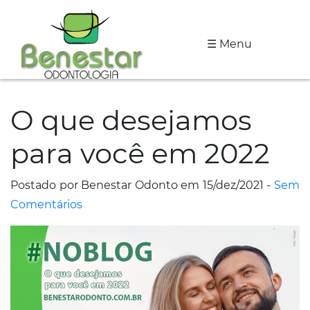
☰ Menu
A
Clínica
O que desejamos
Especialidades
para você em 2022
Tratamentos
Depoimentos
Postado por Benestar Odonto em 15/dez/2021 -
Sem
Comentários
Dicas
de
Saúde
Fale