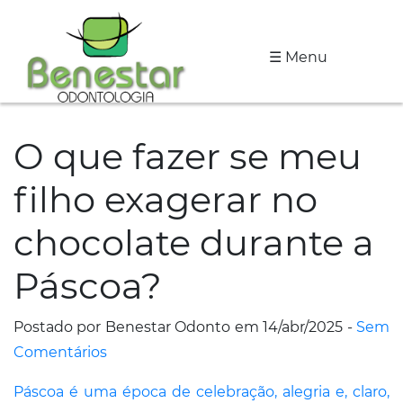
☰ Menu
A
Clínica
O que fazer se meu
Especialidades
filho exagerar no
Tratamentos
chocolate durante a
Depoimentos
Páscoa?
Dicas
de
Postado por Benestar Odonto em 14/abr/2025 -
Sem
Saúde
Comentários
Fale
Páscoa é uma época de celebração, alegria e, claro,