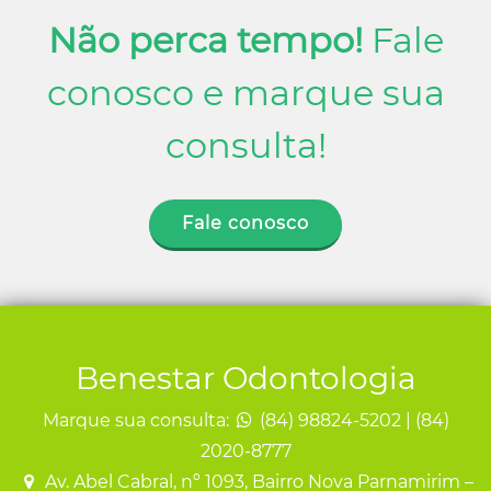
Não perca tempo!
Fale
conosco e marque sua
consulta!
Fale conosco
Benestar Odontologia
Marque sua consulta:
(84) 98824-5202 | (84)
2020-8777
Av. Abel Cabral, nº 1093, Bairro Nova Parnamirim –