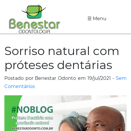
☰ Menu
A
Clínica
Sorriso natural com
Especialidades
próteses dentárias
Tratamentos
Depoimentos
Postado por Benestar Odonto em 19/jul/2021 -
Sem
Comentários
Dicas
de
Saúde
Fale