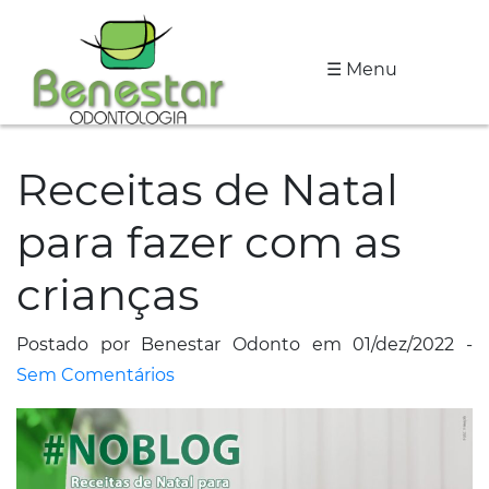
☰ Menu
A
Clínica
Receitas de Natal
Especialidades
para fazer com as
Tratamentos
crianças
Depoimentos
Dicas
Postado por Benestar Odonto em 01/dez/2022 -
de
Sem Comentários
Saúde
Fale