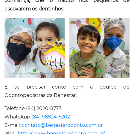
comilança, crie o hábito nos pequenos de
escovarem os dentinhos.
E se precisar conte com a equipe de
Odontopediatras da Benestar.
Telefone (84) 2020-8777
WhatsApp
(84) 98824-5202
E-mail:
contato@benestarodonto.com.br
Blog:
http:// www.benestarodonto.com.br/