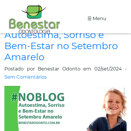
☰ Menu
A
Autoestima, Sorriso e
Clínica
Bem-Estar no Setembro
Especialidades
Amarelo
Tratamentos
Postado por Benestar Odonto em 02/set/2024 -
Depoimentos
Sem Comentários
Dicas
de
Saúde
Fale