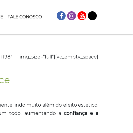
DE
FALE CONOSCO
198″ img_size=”full”][vc_empty_space]
ce
ente, indo muito além do efeito estético.
 um todo, aumentando a
confiança e a