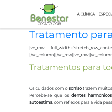
A CLÍNICA
ESPECI
Tratamento para
[vc_row full_width=”stretch_row_cont
[/vc_column][/vc_row][vc_row][vc_colum
Tratamentos para to
Os cuidados com o
sorriso
trazem muitos
Percebe-se que os
dentes harmônicos
autoestima
, com reflexos para a vida pess